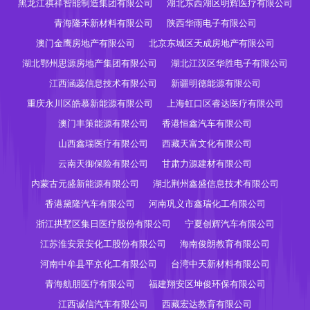
黑龙江祺祥智能制造集团有限公司
湖北东西湖区明辉医疗有限公司
青海隆禾新材料有限公司
陕西华雨电子有限公司
澳门金鹰房地产有限公司
北京东城区天成房地产有限公司
湖北鄂州思源房地产集团有限公司
湖北江汉区华胜电子有限公司
江西涵蕊信息技术有限公司
新疆明德能源有限公司
重庆永川区皓慕新能源有限公司
上海虹口区睿达医疗有限公司
澳门丰策能源有限公司
香港恒鑫汽车有限公司
山西鑫瑞医疗有限公司
西藏天富文化有限公司
云南天御保险有限公司
甘肃力源建材有限公司
内蒙古元盛新能源有限公司
湖北荆州鑫盛信息技术有限公司
香港黛隆汽车有限公司
河南巩义市鑫瑞化工有限公司
浙江拱墅区集日医疗股份有限公司
宁夏创辉汽车有限公司
江苏淮安景安化工股份有限公司
海南俊朗教育有限公司
河南中牟县平京化工有限公司
台湾中天新材料有限公司
青海航朋医疗有限公司
福建翔安区坤俊环保有限公司
江西诚信汽车有限公司
西藏宏达教育有限公司